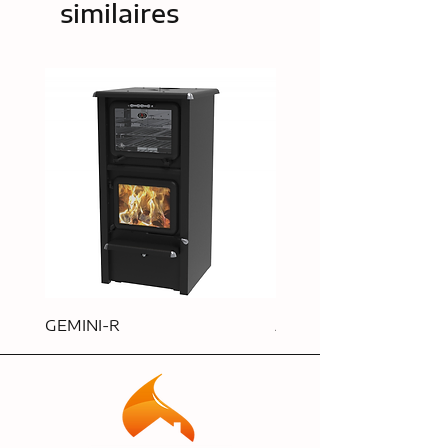
similaires
GEMINI-R
APOLLO-R