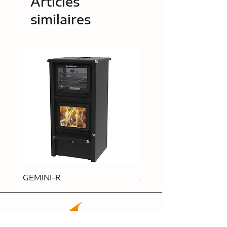
Articles
similaires
GEMINI-R
APOLLO-R