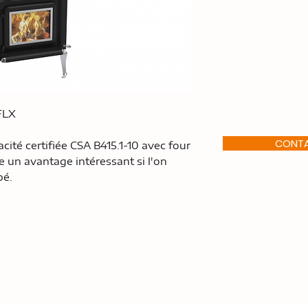
FLX
CONT
acité certifiée CSA B415.1-10 avec four
e un avantage intéressant si l'on
pé.