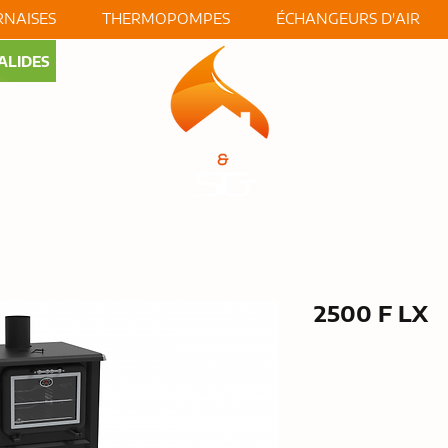
NAISES
THERMOPOMPES
ÉCHANGEURS D'AIR
ALIDES
S
À PROP
2500 F LX