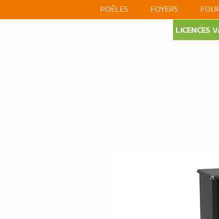
POÊLES
FOYERS
FOUR
418 228-2285
LICENCES V
RÉALISATIONS
VIDÉO