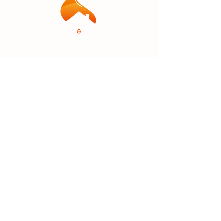
2515 Boulevard Dionne
Saint-Georges,
Qc G5Y 3X9
418 228-2285
MEMBRE
HEURES D'OUVERTURE
Lundi au Jeudi : 8h00 à 17h00
Vendredi :