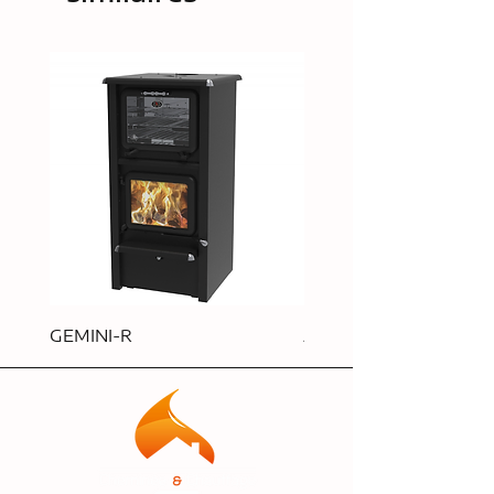
GEMINI-R
APOLLO-R