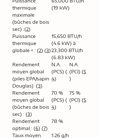
Puissance
65,000 BTU/h
thermique
(19 kW)
maximale
(bûches de bois
sec) :(
2
)
Puissance
15,650 BTU/h
thermique
(4.6 kW) à
globale < : (
2
) (
3
)
23,300 BTU/h
(6.83 kW)
Rendement
N.A.
N.A.
moyen global
(PCS) (
(PCI) (
5
(piles EPA/sapin
4
)
)
Douglas) :(
3
)
Rendement
70 %
75 %
moyen global
(PCS) (
(PCI) (
5
(bûches de bois
4
)
)
sec) : (
3
)
Rendement
78 %
optimal : (
6
) (
7
)
Taux moyen
1.26 g/h