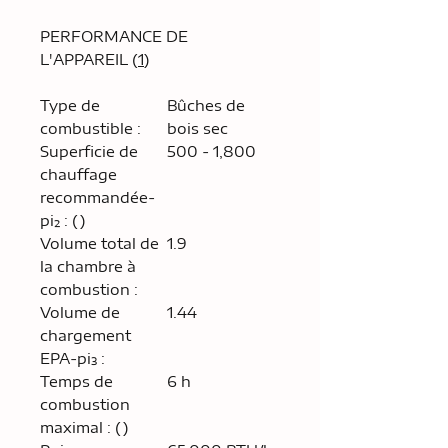
PERFORMANCE DE
L'APPAREIL (
1
)
Type de
Bûches de
combustible :
bois sec
Superficie de
500 - 1,800
chauffage
recommandée-
pi² : ()
Volume total de
1.9
la chambre à
combustion :
Volume de
1.44
chargement
EPA-pi³ :
Temps de
6 h
combustion
maximal : ()