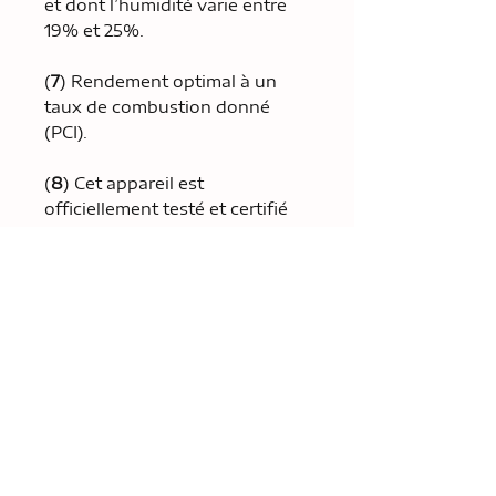
et dont l’humidité varie entre
19% et 25%.
(
7
) Rendement optimal à un
taux de combustion donné
(PCI).
(
8
) Cet appareil est
officiellement testé et certifié
par un organisme indépendant.
(
9
) Monoxyde de carbone.
CARACTÉRISTIQUES
GÉNÉRALES
Technologie de
Non
combustion
catalytiq
ue
Appareil haute