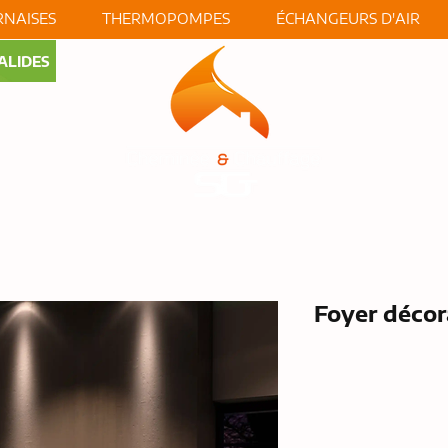
NAISES
THERMOPOMPES
ÉCHANGEURS D'AIR
ALIDES
S
À PROP
Foyer décor