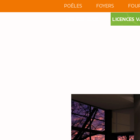
POÊLES
FOYERS
FOUR
418 228-2285
LICENCES V
RÉALISATIONS
VIDÉO