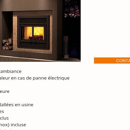
CONT
l’ambiance
leur en cas de panne électrique
ieure
tallées en usine
es
nclus
inox) incluse