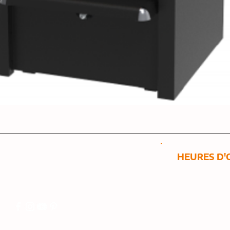
HEURES D
2515 Boulevard Dionne
Saint-Georges,
Qc G5Y 3X9
Lundi au Jeu
8h00 à 17h00
418 228-2285
:
8h00 à 12h0
Samedi et di