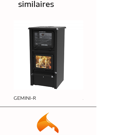
similaires
GEMINI-R
APOLLO-R