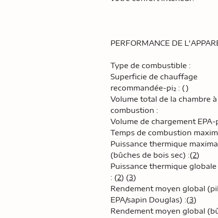
PERFORMANCE DE L'APPARE
Type de combustible :
Superficie de chauffage
recommandée-pi² : ()
Volume total de la chambre à
combustion :
Volume de chargement EPA-pi
Temps de combustion maximal
Puissance thermique maxima
(bûches de bois sec) :(
2
)
Puissance thermique globale
: (
2
) (
3
)
Rendement moyen global (pi
EPA/sapin Douglas) :(
3
)
Rendement moyen global (b