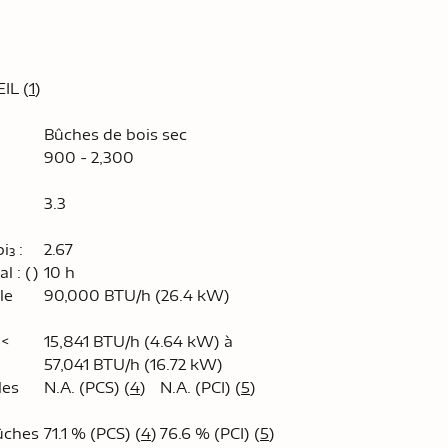
IL (
1
)
Bûches de bois sec
900 - 2,300
3.3
³ :
2.67
 : ()
10 h
le
90,000 BTU/h (26.4 kW)
 <
15,841 BTU/h (4.64 kW) à
57,041 BTU/h (16.72 kW)
les
N.A. (PCS) (
4
)
N.A. (PCI) (
5
)
ûches
71.1 % (PCS) (
4
)
76.6 % (PCI) (
5
)