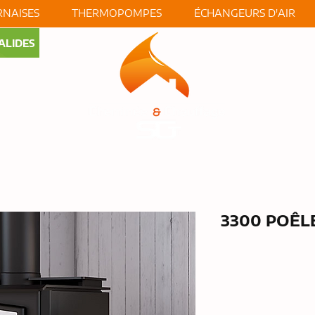
NAISES
THERMOPOMPES
ÉCHANGEURS D'AIR
ALIDES
S
À PROP
3300 POÊLE