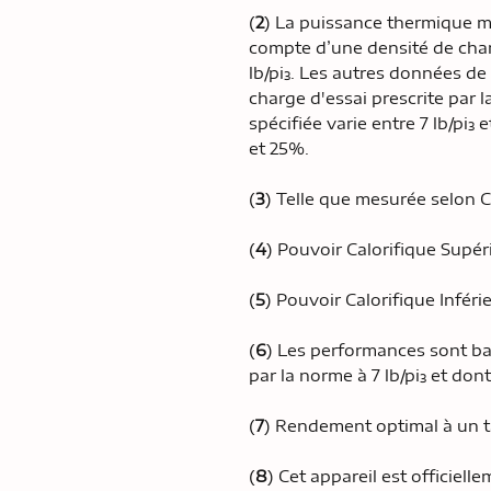
(
2
) La puissance thermique m
compte d’une densité de charg
lb/pi³. Les autres données d
charge d'essai prescrite par
spécifiée varie entre 7 lb/pi³ 
et 25%.
(
3
) Telle que mesurée selon C
(
4
) Pouvoir Calorifique Supé
(
5
) Pouvoir Calorifique Infér
(
6
) Les performances sont ba
par la norme à 7 lb/pi³ et don
(
7
) Rendement optimal à un 
(
8
) Cet appareil est officielle