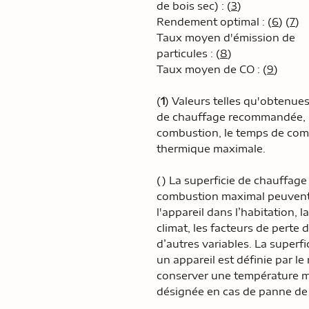
de bois sec) : (
3
)
Rendement optimal : (
6
) (
7
)
Taux moyen d'émission de
particules : (
8
)
Taux moyen de CO : (
9
)
(
1
) Valeurs telles qu'obtenues 
de chauffage recommandée, l
combustion, le temps de com
thermique maximale.
() La superficie de chauffag
combustion maximal peuvent v
l'appareil dans l’habitation, l
climat, les facteurs de perte d
d’autres variables. La super
un appareil est définie par l
conserver une température m
désignée en cas de panne de