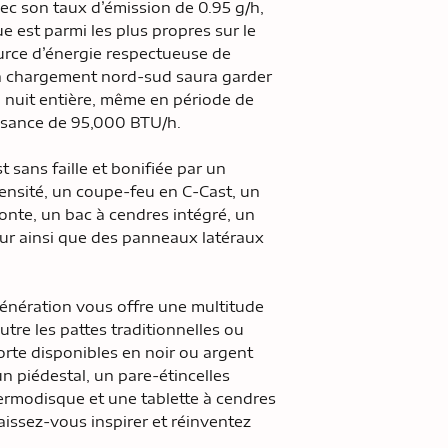
ec son taux d’émission de 0.95 g/h,
e est parmi les plus propres sur le
urce d’énergie respectueuse de
à chargement nord-sud saura garder
a nuit entière, même en période de
issance de 95,000 BTU/h.
t sans faille et bonifiée par un
nsité, un coupe-feu en C-Cast, un
nte, un bac à cendres intégré, un
eur ainsi que des panneaux latéraux
génération vous offre une multitude
utre les pattes traditionnelles ou
orte disponibles en noir ou argent
n piédestal, un pare-étincelles
hermodisque et une tablette à cendres
aissez-vous inspirer et réinventez