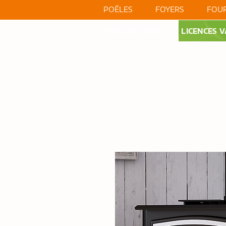
POÊLES
FOYERS
FOUR
418 228-2285
LICENCES V
RÉALISATIONS
VIDÉO