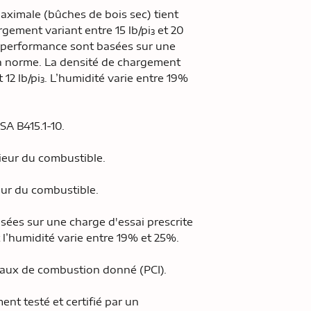
aximale (bûches de bois sec) tient
ement variant entre 15 lb/pi³ et 20
e performance sont basées sur une
 la norme. La densité de chargement
et 12 lb/pi³. L’humidité varie entre 19%
SA B415.1-10.
rieur du combustible.
ieur du combustible.
sées sur une charge d'essai prescrite
t l’humidité varie entre 19% et 25%.
taux de combustion donné (PCI).
ment testé et certifié par un